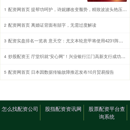
配资网首页 提帮功呵护，诗妮娜改变颓势，精致波波头艳压后宫，苏提达笑不出
1
配资网首页 离婚证背面有囍字，无需过度解读
2
配资实盘排名一览表 意天空：尤文本轮意甲将使用4231阵型，米雷蒂首发前腰戴维中锋
3
炒股配资王 厅堂织就“安心网”！兴业银行江门高新支行成功堵截一起诈骗
4
配资网首页 日本因数据传输故障推迟发布10月贸易报告
5
怎么找配资公司
股指配资资讯网
股票配资平台查
询系统