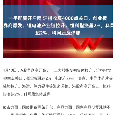
4月10日，A股早盘高开高走，三大股指盘初集体拉升，沪指收复
4000点关口，创业板涨超2%，电池产业链、券商、半导体芯片等
强势拉升。海运、算力硬件等迎来调整。港股亦高开高走，恒科
指涨超2%，科网股集体反弹。
债市方面，国债期货震荡分化，商品方面，国内商品期货涨跌不
一，集运指数、焦煤、焦炭跌幅居前，铂金、碳酸锂等走高。核