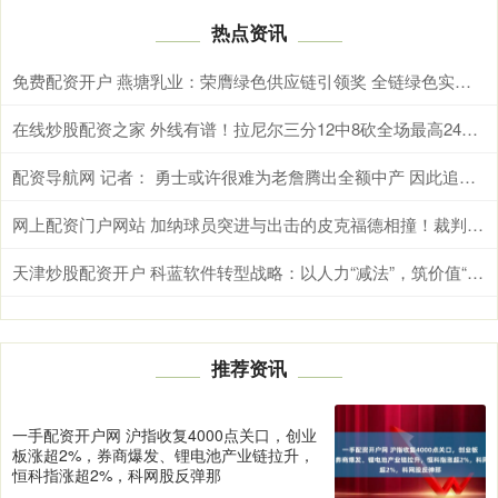
热点资讯
免费配资开户 燕塘乳业：荣膺绿色供应链引领奖 全链绿色实践打造可持续发展新路径
在线炒股配资之家 外线有谱！拉尼尔三分12中8砍全场最高24分 三分命中率高达66.7%
配资导航网 记者： 勇士或许很难为老詹腾出全额中产 因此追梦是否降薪很重要
网上配资门户网站 加纳球员突进与出击的皮克福德相撞！裁判果断判罚进攻方犯规！
天津炒股配资开户 科蓝软件转型战略：以人力“减法”，筑价值“乘法”
推荐资讯
一手配资开户网 沪指收复4000点关口，创业
板涨超2%，券商爆发、锂电池产业链拉升，
恒科指涨超2%，科网股反弹那